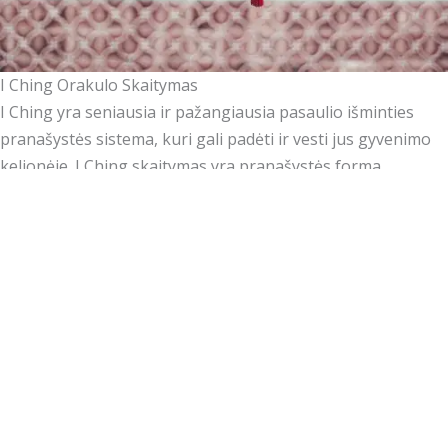
I Ching Orakulo Skaitymas
I Ching yra seniausia ir pažangiausia pasaulio išminties
pranašystės sistema, kuri gali padėti ir vesti jus gyvenimo
kelionėje. I Ching skaitymas yra pranašystės forma,
naudojanti senovinį kinų tekstą „Pokyčių knyga“, kad
suteiktų gaires ir įžvalgas jūsų gyvenimo kelionėje.
Book of
Changes
, to provide guidance and insight.
Per procesą, kuriame naudojame monetas, sukuriate
heksagramą – šešių eilučių figūrą, atspindinčią Yin ir Yang
energijų įvairias kombinacijas. Kiekviena heksagrama
atitinka tam tikrą mokymų, patarimų ir simbolinių reikšmių
rinkinį, kuris atskleidžia jūsų klausimo ar situacijos
aspektus.
I Ching skaitymas siūlo išmintį, padedančią naviguoti per